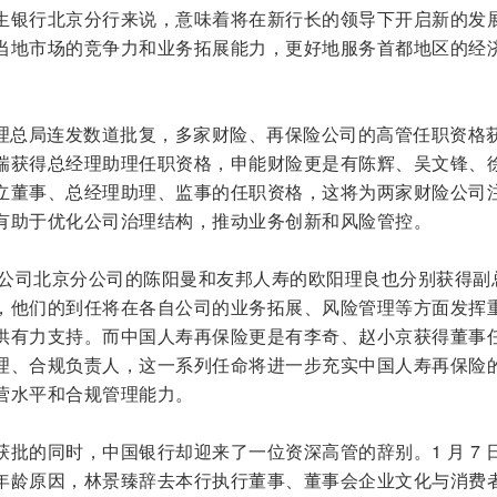
生银行北京分行来说，意味着将在新行长的领导下开启新的发
当地市场的竞争力和业务拓展能力，更好地服务首都地区的经
督管理总局连发数道批复，多家财险、再保险公司的高管任职资格
瑞获得总经理助理任职资格，申能财险更是有陈辉、吴文锋、
立董事、总经理助理、监事的任职资格，这将为两家财险公司
有助于优化公司治理结构，推动业务创新和风险管控。
再保险公司北京分公司的陈阳曼和友邦人寿的欧阳理良也分别获得副
，他们的到任将在各自公司的业务拓展、风险管理等方面发挥
供有力支持。而中国人寿再保险更是有李奇、赵小京获得董事
理、合规负责人，这一系列任命将进一步充实中国人寿再保险
营水平和合规管理能力。
批的同时，中国银行却迎来了一位资深高管的辞别。1 月 7 
年龄原因，林景臻辞去本行执行董事、董事会企业文化与消费