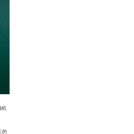
融机
长的