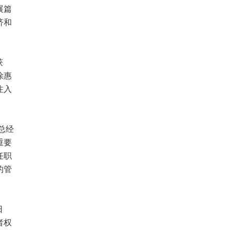
展篇
济和
获
徐惠
注入
总经
重要
任职
的管
日
者权