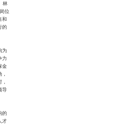
。林
要岗位
售和
行的
构为
争力
保金
动，
时，
领导
构的
人才